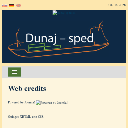
08. 08. 2026
Startseite
Web credits
Über uns
Powered by
Aktivitäten
Joomla!
.
Versandbehälter
Gültiges
XHTML
und
CSS
.
Kontakt