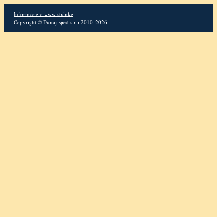
Informácie o www stránke
Copyright © Dunaj-sped s.r.o 2010–2026