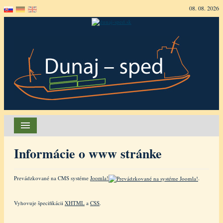
08. 08. 2026
Hlavná stránka
Informácie o www stránke
O firme
Prevádzkované na CMS systéme
Predmety činnosti
Joomla!
.
Námorné kontajnery
Vyhovuje špecifikácii
XHTML
a
CSS
.
Kontakt