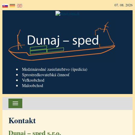
07. 08. 2026
Medzinárodné zasielateľstvo (špedícia)
Sprostredkovateľská činnosť
Veľkoobchod
Maloobchod
Hlavná stránka
Kontakt
O firme
Dunaj – sped s.r.o.