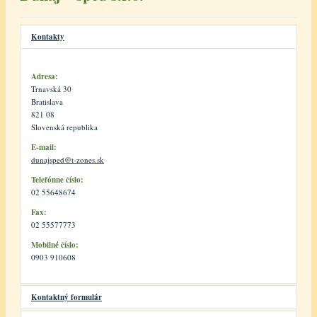
Predmety činnosti
Námorné kontajnery
Kontakty
Kontakt
Adresa:
Trnavská 30
Bratislava
821 08
Slovenská republika
E-mail:
dunajsped@t-zones.sk
Telefónne číslo:
02 55648674
Fax:
02 55577773
Mobilné číslo:
0903 910608
Kontaktný formulár